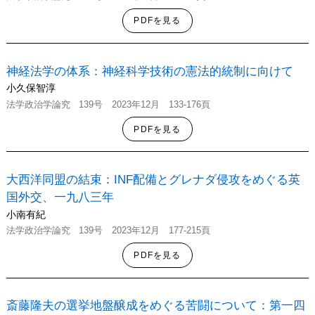
PDFを見る
神経法学の体系：神経科学技術の憲法的統制に向けて
小久保智淳
法学政治学
論究
139号
2023年12月 133-176頁
PDFを見る
大西洋同盟の結束：INF配備とグレナダ侵攻をめぐる英
国外交、一九八三年
小南有紀
法学政治学
論究
139号
2023年12月 177-215頁
PDFを見る
斎藤隆夫の選挙地盤醸成をめぐる苦闘について：第一四