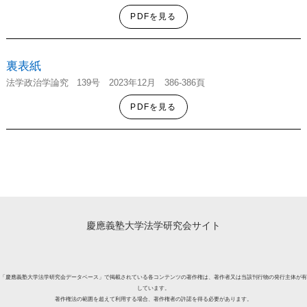
PDFを見る
裏表紙
法学政治学
論究
139号
2023年12月 386-386頁
PDFを見る
慶應義塾大学法学研究会サイト
「慶應義塾大学法学研究会データベース」で掲載されている各コンテンツの著作権は、著作者又は当該刊行物の発行主体が有
しています。
著作権法の範囲を超えて利用する場合、著作権者の許諾を得る必要があります。