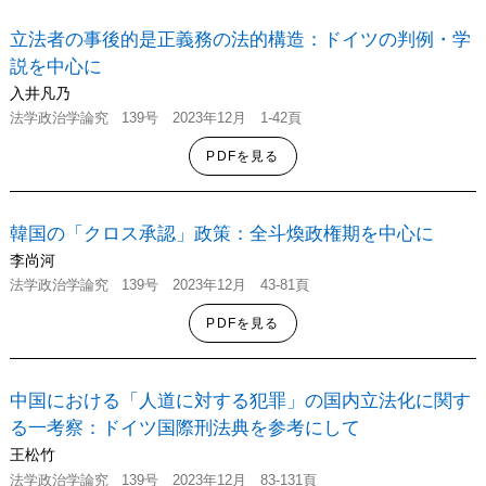
立法者の事後的是正義務の法的構造：ドイツの判例・学
説を中心に
入井凡乃
法学政治学
論究
139号
2023年12月 1-42頁
PDFを見る
韓国の「クロス承認」政策：全斗煥政権期を中心に
李尚河
法学政治学
論究
139号
2023年12月 43-81頁
PDFを見る
中国における「人道に対する犯罪」の国内立法化に関す
る一考察：ドイツ国際刑法典を参考にして
王松竹
法学政治学
論究
139号
2023年12月 83-131頁