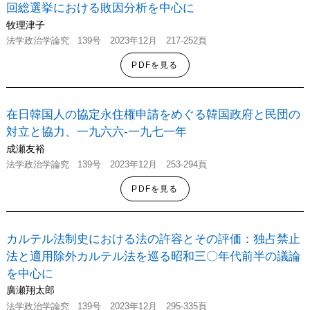
回総選挙における敗因分析を中心に
牧理津子
法学政治学
論究
139号
2023年12月 217-252頁
PDFを見る
在日韓国人の協定永住権申請をめぐる韓国政府と民団の
対立と協力、一九六六-一九七一年
成瀬友裕
法学政治学
論究
139号
2023年12月 253-294頁
PDFを見る
カルテル法制史における法の許容とその評価：独占禁止
法と適用除外カルテル法を巡る昭和三〇年代前半の議論
を中心に
廣瀬翔太郎
法学政治学
論究
139号
2023年12月 295-335頁